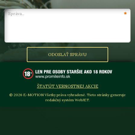
ŠTATÚT VERNOSTNEJ AKCIE
© 2026 E-MOTION Všetky práva vyhradené. Tieto stránky generuje
redakčný systém WebJET.